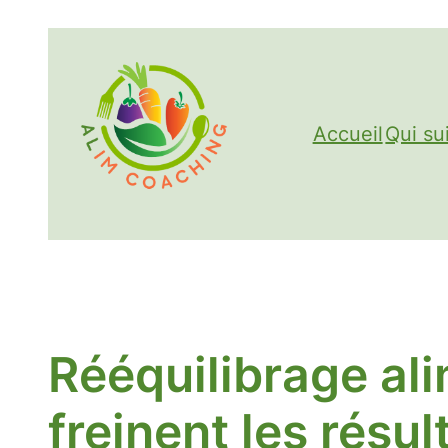
Aller
au
contenu
Accueil
Qui su
Rééquilibrage ali
freinent les résul