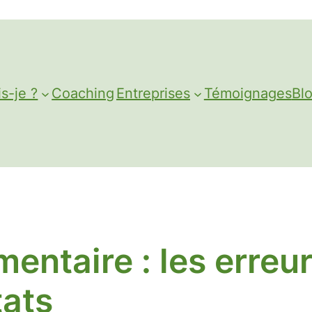
is-je ?
Coaching
Entreprises
Témoignages
Bl
mentaire : les erreu
tats