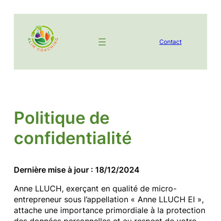
Aller
au
contenu
Contact
Politique de
confidentialité
Dernière mise à jour : 18/12/2024
Anne LLUCH, exerçant en qualité de micro-
entrepreneur sous l’appellation « Anne LLUCH EI »,
attache une importance primordiale à la protection
des données personnelles et au respect de votre